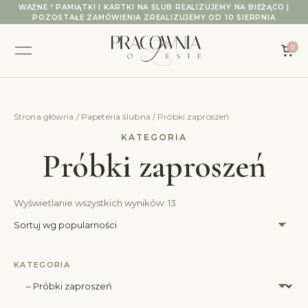
Przejdź do treści
WAŻNE ! PAMIĄTKI I KARTKI NA ŚLUB REALIZUJEMY NA BIEŻĄCO |
POZOSTAŁE ZAMÓWIENIA ZREALIZUJEMY OD 10 SIERPNIA
0
Strona główna
/
Papeteria ślubna
/ Próbki zaproszeń
Próbki zaproszeń
Posortowane według popular
Wyświetlanie wszystkich wyników: 13
KATEGORIA
Wybierz kategorię produktów