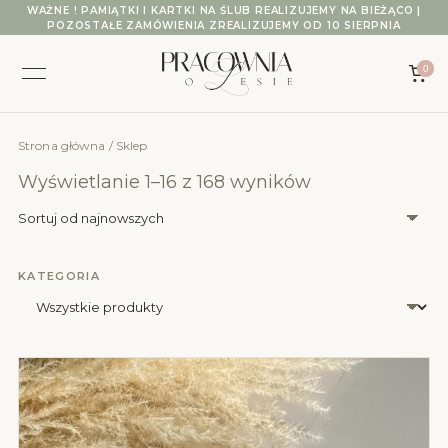
Przejdź do treści
WAŻNE ! PAMIĄTKI I KARTKI NA ŚLUB REALIZUJEMY NA BIEŻĄCO |
POZOSTAŁE ZAMÓWIENIA ZREALIZUJEMY OD 10 SIERPNIA
0
Strona główna
/ Sklep
Posortowane w
Wyświetlanie 1–16 z 168 wyników
KATEGORIA
Wybierz kategorię produktów