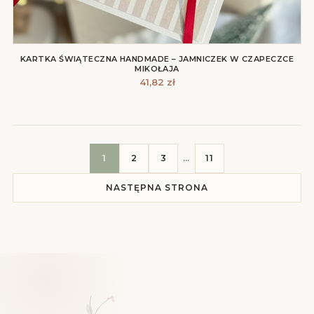
KARTKA ŚWIĄTECZNA HANDMADE – JAMNICZEK W CZAPECZCE
MIKOŁAJA
41,82
zł
1
2
3
…
11
NASTĘPNA STRONA