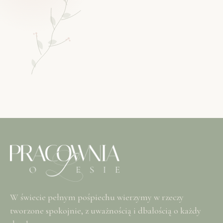
W świecie pełnym pośpiechu wierzymy w rzeczy
tworzone spokojnie, z uważnością i dbałością o każdy