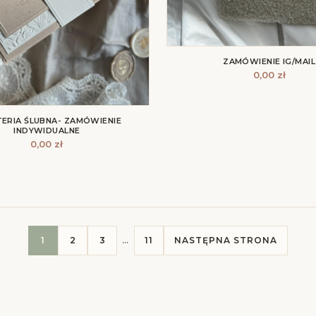
ZAMÓWIENIE IG/MAIL
0,00
zł
ERIA ŚLUBNA- ZAMÓWIENIE
INDYWIDUALNE
0,00
zł
1
2
3
…
11
NASTĘPNA STRONA