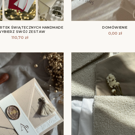
KARTEK ŚWIĄTECZNYCH HANDMADE
DOMÓWIENIE
WYBIERZ SWÓJ ZESTAW
0,00
zł
110,70
zł