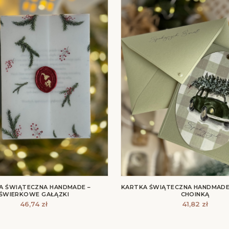
A ŚWIĄTECZNA HANDMADE –
KARTKA ŚWIĄTECZNA HANDMADE
ŚWIERKOWE GAŁĄZKI
CHOINKĄ
46,74
zł
41,82
zł