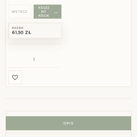
KOLEJ
WSTECZ
NY
KROK
RAZEM:
61,50 ZŁ
ilość Personalizowana kartka na I Komunię Świętą z różą
OPIS