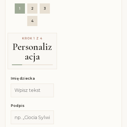
1
2
3
4
KROK 1 Z 4
Personaliz
acja
Imię dziecka
Podpis