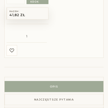
KROK
RAZEM:
41,82 ZŁ
ilość Personalizowana pamiątka I Komunii Świętej dla chł
OPIS
NAJCZĘSTSZE PYTANIA