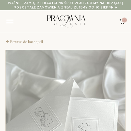
Przejdź do treści
WAŻNE ! PAMIĄTKI I KARTKI NA ŚLUB REALIZUJEMY NA BIEŻĄCO |
POZOSTAŁE ZAMÓWIENIA ZREALIZUJEMY OD 10 SIERPNIA
0
Powrót do kategorii