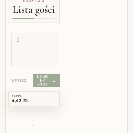
KROK 1 Z 2
Lista gości
KOLEJ
WSTECZ
NY
KROK
RAZEM:
4,43 ZŁ
ilość Winietka DELICATE