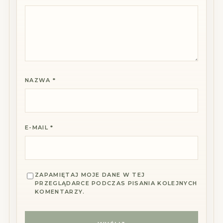
5
5
5
5
5
g
g
g
g
g
wi
wi
wi
wi
wi
az
az
az
az
az
de
de
de
de
de
k
k
k
k
k
NAZWA
*
E-MAIL
*
ZAPAMIĘTAJ MOJE DANE W TEJ
PRZEGLĄDARCE PODCZAS PISANIA KOLEJNYCH
KOMENTARZY.