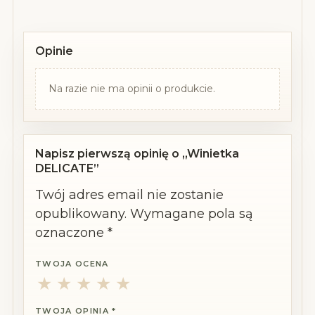
Opinie
Na razie nie ma opinii o produkcie.
Napisz pierwszą opinię o „Winietka
DELICATE”
Twój adres email nie zostanie
opublikowany.
Wymagane pola są
oznaczone
*
TWOJA OCENA
1
2
3
4
5
z
z
z
z
z
TWOJA OPINIA
*