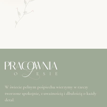
W świecie pełnym pośpiechu wierzymy w rzeczy
tworzone spokojnie, z uważnością i dbałością o każdy
detal.