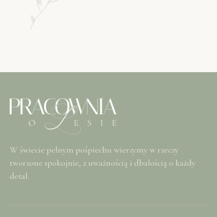
W świecie pełnym pośpiechu wierzymy w rzeczy
tworzone spokojnie, z uważnością i dbałością o każdy
detal.