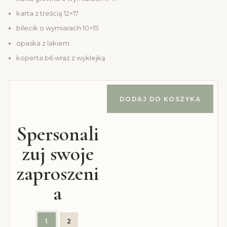
karta z treścią 12×17
bilecik o wymiarach 10×15
opaska z lakiem
koperta b6 wraz z wyklejką
DODAJ DO KOSZYKA
Spersonali
zuj swoje
zaproszeni
a
1
2