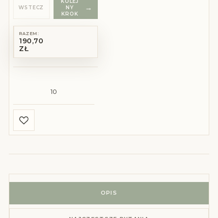
KOLEJ
WSTECZ
NY
KROK
RAZEM:
190,70
ZŁ
ilość Zaproszenie Ślubne Francesca – opaska, lak i kwiat
OPIS