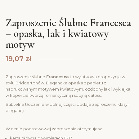
Zaproszenie Ślubne Francesca
– opaska, lak i kwiatowy
motyw
19,07
zł
Zaproszenie ślubne
Francesca
to wyjątkowa propozycja w
stylu Bridgertonów. Elegancka opaska z papieru z
nadrukowanym motywem kwiatowym, ozdobny lak i wyklejka
w kopercie tworzą romantyczną i spójną całość.
Subtelne tłoczenie w dolnej części dodaje zaproszeniu klasy i
elegancji.
W cenie podstawowej zaproszenia otrzymujesz:
karta główna o wymiarach 11×17