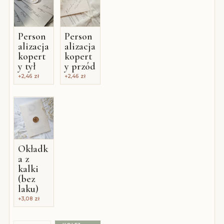
Person
Person
alizacja
alizacja
kopert
kopert
y przód
y tył
+
2,46
zł
+
2,46
zł
Okładk
a z
kalki
(bez
laku)
+
3,08
zł