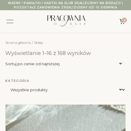
Przejdź do treści
WAŻNE ! PAMIĄTKI I KARTKI NA ŚLUB REALIZUJEMY NA BIEŻĄCO |
POZOSTAŁE ZAMÓWIENIA ZREALIZUJEMY OD 10 SIERPNIA
0
Strona główna
/ Sklep
Posortowane we
Wyświetlanie 1–16 z 168 wyników
KATEGORIA
Wybierz kategorię produktów